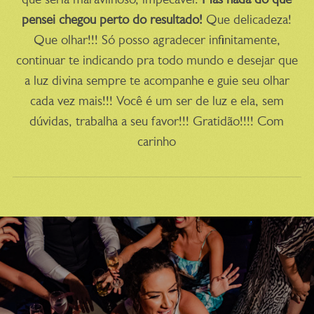
pensei chegou perto do resultado!
Que delicadeza!
Que olhar!!! Só posso agradecer infinitamente,
continuar te indicando pra todo mundo e desejar que
a luz divina sempre te acompanhe e guie seu olhar
cada vez mais!!! Você é um ser de luz e ela, sem
dúvidas, trabalha a seu favor!!! Gratidão!!!! Com
carinho